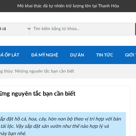
Mỏ khai thác đá tự nhiên trữ lượng lớn tại Thanh Hóa
Á ỐP LÁT
ĐÁ MỸ NGHỆ
DỰ ÁN
TIN TỨC
GIỚI
g thủy: Những nguyên tắc bạn cần biết
ững nguyên tắc bạn cần biết
p đặt hồ cá, hoa, cây, hòn non bộ theo vị trí hợp với bản
ài lộc. Vậy sắp đặt sân vườn như thế nào hợp lý và
 này bạn nhé.