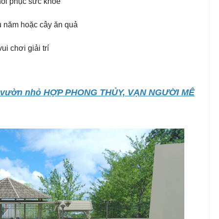
hồi phục sức khỏe
u năm hoặc cây ăn quả
i chơi giải trí
ân vườn nhỏ HỢP PHONG THỦY, VẠN NGƯỜI MÊ