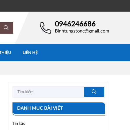
0946246686
Binhtungstone@gmail.com
 THIỆU
LIÊN HỆ
DANH MỤC BÀI VIẾT
Tin tức