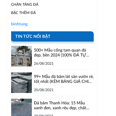
CHÂN TẢNG ĐÁ
BẬC THỀM ĐÁ
binhtung
TIN TỨC NỔI BẬT
500+ Mẫu cổng tam quan đá
đẹp, bền 2024 (100% ĐÁ TỰ
NHIÊN)
26/08/2021
99+ Mẫu đá băm lát sân vườn rẻ,
tốt nhất (KÈM BẢNG GIÁ CHI
TIẾT)
20/08/2021
Đá băm Thanh Hóa: 15 Mẫu
xanh đen, xanh rêu đẹp, chất
lượng