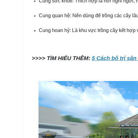
Cung sức khỏe: Thích hợp là nơi nghỉ ngơi, 
Cung quan hệ: Nên dùng để trồng các cây lâ
Cung hoan hỷ: Là khu vực trồng cây kết hợp vu
>>>> TÌM HIỂU THÊM:
5 Cách bố trí s