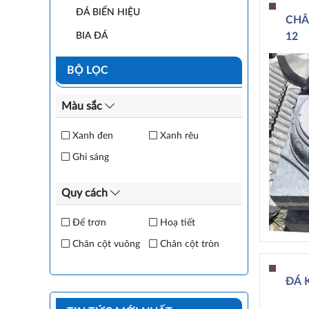
ĐÁ BIỂN HIỆU
CHÂ
BIA ĐÁ
12
BỘ LỌC
Màu sắc
Xanh đen
Xanh rêu
Ghi sáng
Quy cách
Để trơn
Hoạ tiết
Chân cột vuông
Chân cột tròn
ĐÁ 