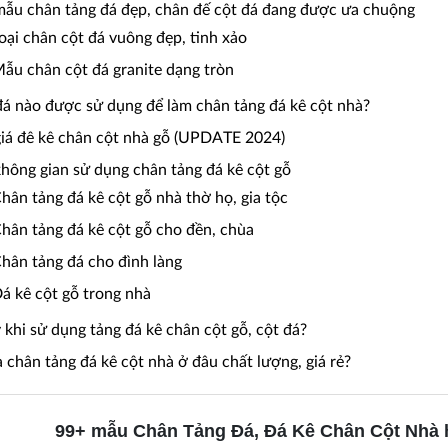
mẫu chân tảng đá đẹp, chân đế cột đá đang được ưa chuộng
Loại chân cột đá vuông đẹp, tinh xảo
Mẫu chân cột đá granite dạng tròn
 đá nào được sử dụng để làm chân tảng đá kê cột nhà?
giá đê kê chân cột nhà gỗ (UPDATE 2024)
không gian sử dụng chân tảng đá kê cột gỗ
Chân tảng đá kê cột gỗ nhà thờ họ, gia tộc
Chân tảng đá kê cột gỗ cho đền, chùa
Chân tảng đá cho đình làng
Đá kê cột gỗ trong nhà
ý khi sử dụng tảng đá kê chân cột gỗ, cột đá?
 chân tảng đá kê cột nhà ở đâu chất lượng, giá rẻ?
99+ mẫu Chân Tảng Đá, Đá Kê Chân Cột Nhà 