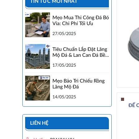
TIN TỨC MỚI NHẤT
Mẹo Mua Thi Công Đá Bó
Vỉa: Chi Phí Tối Ưu
27/05/2025
Tiêu Chuẩn Lắp Đặt Lăng
Mộ Đá & Lan Can Đá Bền
Đẹp
17/05/2025
Mẹo Bảo Trì Chiếu Rồng
Lăng Mộ Đá
14/05/2025
ĐẾ 
LIÊN HỆ