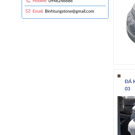
Hotline:
0946246686
Email:
Binhtungstone@gmail.com
ĐÁ 
03