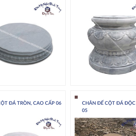
CỘT ĐÁ TRÒN, CAO CẤP 06
CHÂN ĐẾ CỘT ĐÁ ĐỘC
05