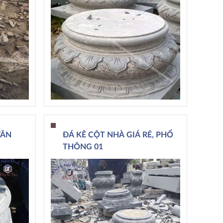
VĂN
ĐÁ KÊ CỘT NHÀ GIÁ RẺ, PHỔ
THÔNG 01