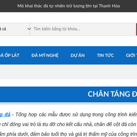
Mỏ khai thác đá tự nhiên trữ lượng lớn tại Thanh Hóa
Á ỐP LÁT
ĐÁ MỸ NGHỆ
DỰ ÁN
TIN TỨC
GIỚI
CHÂN TẢNG 
g đá
- Tổng hợp các mẫu được sử dụng trong công trình kiến 
chỉ đóng vai trò là trụ đỡ cho kết cấu nhà, chân đế cột đá còn
m phía dưới, đảm bảo tuổi thọ và giá trị thẩm mỹ của công trìn