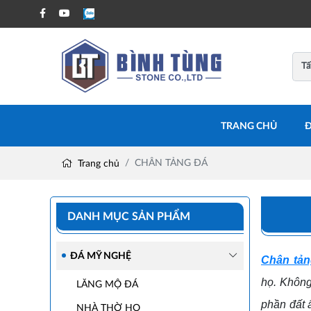
TRANG CHỦ
Đ
CHÂN TẢNG ĐÁ
Trang chủ
DANH MỤC SẢN PHẨM
ĐÁ MỸ NGHỆ
Chân tản
họ. Không 
LĂNG MỘ ĐÁ
phần đất ẩ
NHÀ THỜ HỌ