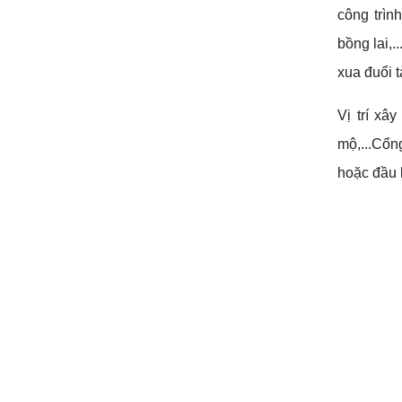
công trìn
bồng lai,.
xua đuổi 
Vị trí xâ
mộ,...Cổn
hoặc đầu 