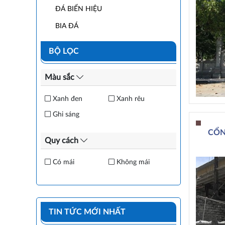
ĐÁ BIỂN HIỆU
BIA ĐÁ
BỘ LỌC
Màu sắc
Xanh đen
Xanh rêu
Ghi sáng
CỔN
Quy cách
Có mái
Không mái
TIN TỨC MỚI NHẤT