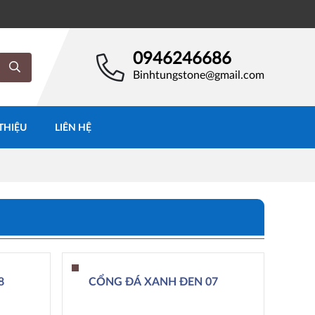
0946246686
Binhtungstone@gmail.com
 THIỆU
LIÊN HỆ
8
CỔNG ĐÁ XANH ĐEN 07