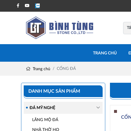
TRANG CHỦ
Đ
CỔNG ĐÁ
Trang chủ
DANH MỤC SẢN PHẨM
ĐÁ MỸ NGHỆ
CỔN
LĂNG MỘ ĐÁ
NHÀ THỜ HỌ