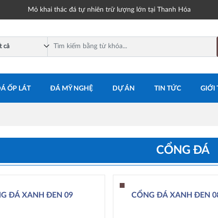
Mỏ khai thác đá tự nhiên trữ lượng lớn tại Thanh Hóa
Á ỐP LÁT
ĐÁ MỸ NGHỆ
DỰ ÁN
TIN TỨC
GIỚI
CỔNG ĐÁ
G ĐÁ XANH ĐEN 09
CỔNG ĐÁ XANH ĐEN 0