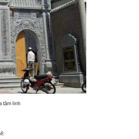
 tâm linh
hể: