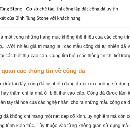
 Tùng Stone - Cơ sở chế tác, thi công lắp đặt cổng đá uy tín
kết của Bình Tùng Stone với khách hàng
là một trong những hạng mục không thể thiếu của các công trì
ọ,....Với nhiều giá trị mang lại, các mẫu cổng đá tự nhiên đ
tại các biệt thự cao cấp. Cùng tìm hiểu các thông tin chi tiết tro
 quan các thông tin về cổng đá
 trở lại đây, cổng đá tự nhiên đang được ưa chuộng sử dụng, 
 hay thậm chí là nhà ở, biệt thự cao cấp. Cổng đá được làm t
bàn tay tài hoa của các nghệ nhân, cho ra những mẫu cổng đá đẹ
 đá không chỉ mang một nét đẹp cổ kính, uy nghiêm mà còn có 
ng trình kiến trúc. Tùy thuộc vào từng không gian sử dụng mà 