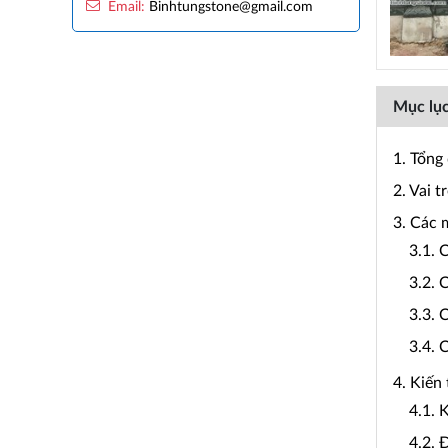
Email:
Binhtungstone@gmail.com
Mục lục
1. Tổng
2. Vai t
3. Các 
3.1. 
3.2. 
3.3. 
3.4. 
4. Kiến
4.1. 
4.2. 