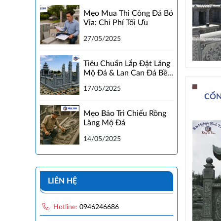
Mẹo Mua Thi Công Đá Bó
Vỉa: Chi Phí Tối Ưu
27/05/2025
Tiêu Chuẩn Lắp Đặt Lăng
Mộ Đá & Lan Can Đá Bền
Đẹp
17/05/2025
CỔN
Mẹo Bảo Trì Chiếu Rồng
Lăng Mộ Đá
14/05/2025
LIÊN HỆ
Hotline:
0946246686