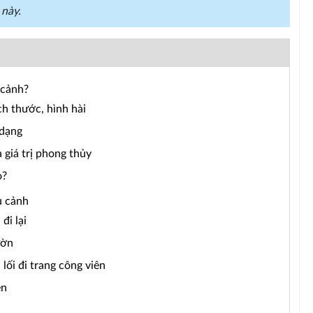
 này.
 cảnh?
ch thước, hình hài
 dạng
à giá trị phong thủy
o?
u cảnh
đi lại
ườn
lối đi trang công viên
ên