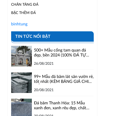
CHÂN TẢNG ĐÁ
BẬC THỀM ĐÁ
binhtung
TIN TỨC NỔI BẬT
500+ Mẫu cổng tam quan đá
đẹp, bền 2024 (100% ĐÁ TỰ
NHIÊN)
26/08/2021
99+ Mẫu đá băm lát sân vườn rẻ,
tốt nhất (KÈM BẢNG GIÁ CHI
TIẾT)
20/08/2021
Đá băm Thanh Hóa: 15 Mẫu
xanh đen, xanh rêu đẹp, chất
lượng