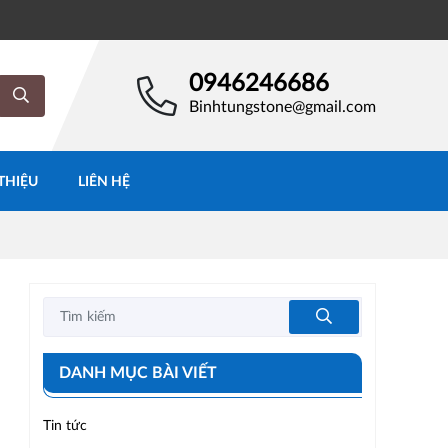
0946246686
Binhtungstone@gmail.com
 THIỆU
LIÊN HỆ
DANH MỤC BÀI VIẾT
Tin tức