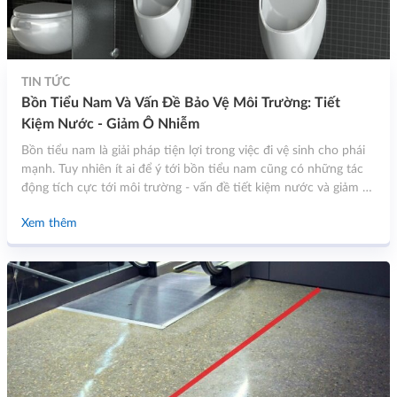
TIN TỨC
Bồn Tiểu Nam Và Vấn Đề Bảo Vệ Môi Trường: Tiết
Kiệm Nước - Giảm Ô Nhiễm
Bồn tiểu nam là giải pháp tiện lợi trong việc đi vệ sinh cho phái
mạnh. Tuy nhiên ít ai để ý tới bồn tiểu nam cũng có những tác
động tích cực tới môi trường - vấn đề tiết kiệm nước và giảm ô
nhiễm.
Xem thêm