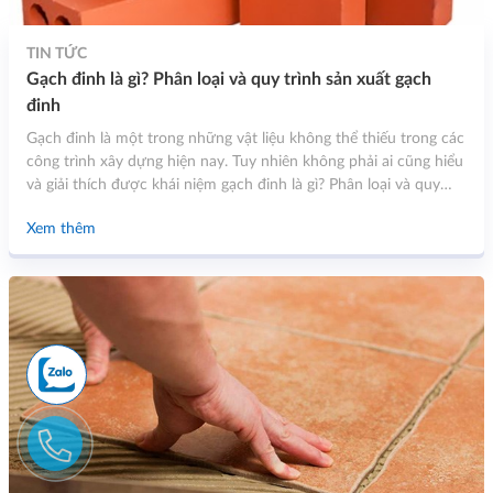
TIN TỨC
Gạch đinh là gì? Phân loại và quy trình sản xuất gạch
đinh
Gạch đinh là một trong những vật liệu không thể thiếu trong các
công trình xây dựng hiện nay. Tuy nhiên không phải ai cũng hiểu
và giải thích được khái niệm gạch đinh là gì? Phân loại và quy
trình sản xuất. Hãy cùng tìm hiểu những nội dung thông tin chi
Xem thêm
tiết trong bài viết dưới đây của Bình Tùng Stone.