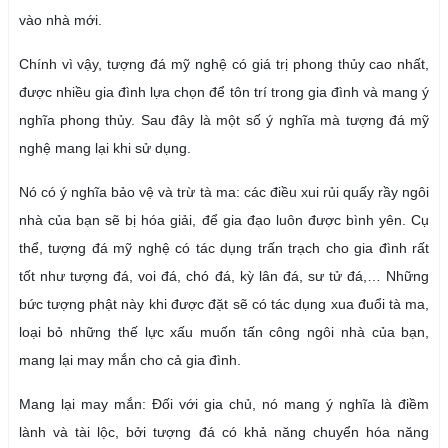
vào nhà mới.
Chính vì vậy, tượng đá mỹ nghệ có giá trị phong thủy cao nhất,
được nhiều gia đình lựa chọn để tôn trí trong gia đình và mang ý
nghĩa phong thủy. Sau đây là một số ý nghĩa mà tượng đá mỹ
nghệ mang lại khi sử dụng.
Nó có ý nghĩa bảo vệ và trừ tà ma: các điều xui rủi quấy rầy ngôi
nhà của bạn sẽ bị hóa giải, để gia đạo luôn được bình yên. Cụ
thể, tượng đá mỹ nghệ có tác dụng trấn trạch cho gia đình rất
tốt như tượng đá, voi đá, chó đá, kỳ lân đá, sư tử đá,… Những
bức tượng phật này khi được đặt sẽ có tác dụng xua đuổi tà ma,
loại bỏ những thế lực xấu muốn tấn công ngôi nhà của bạn,
mang lại may mắn cho cả gia đình.
Mang lại may mắn: Đối với gia chủ, nó mang ý nghĩa là điềm
lành và tài lộc, bởi tượng đá có khả năng chuyển hóa năng