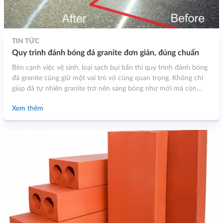
TIN TỨC
Quy trình đánh bóng đá granite đơn giản, đúng chuẩn
Bên cạnh việc vệ sinh, loại sạch bụi bẩn thì quy trình đánh bóng
đá granite cũng giữ một vai trò vô cùng quan trọng. Không chỉ
giúp đá tự nhiên granite trở nên sáng bóng như mới mà còn
giúp tăng độ bền của mẫu đá này. Để có thêm nhiều thông tin
Xem thêm
hữu ích khác, quý khách hàng đừng bỏ lỡ bất kỳ nội dung thông
tin nào dưới đây.