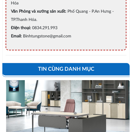
Hóa
Văn Phòng và xưởng sản xuất:
Phố Quang - P.An Hưng -
TP.Thanh Hóa.
Điện thoại:
0834.291.993
Email:
Binhtungstone@gmail.com
TIN CÙNG DANH MỤC