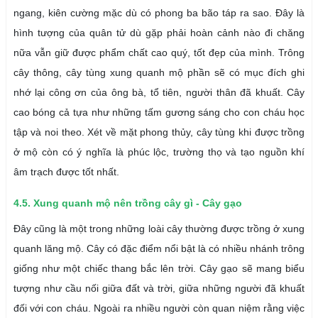
ngang, kiên cường mặc dù có phong ba bão táp ra sao. Đây là
hình tượng của quân tử dù gặp phải hoàn cảnh nào đi chăng
nữa vẫn giữ được phẩm chất cao quý, tốt đẹp của mình. Trông
cây thông, cây tùng xung quanh mộ phần sẽ có mục đích ghi
nhớ lại công ơn của ông bà, tổ tiên, người thân đã khuất. Cây
cao bóng cả tựa như những tấm gương sáng cho con cháu học
tập và noi theo. Xét về mặt phong thủy, cây tùng khi được trồng
ở mộ còn có ý nghĩa là phúc lộc, trường thọ và tạo nguồn khí
âm trạch được tốt nhất.
4.5. Xung quanh mộ nên trồng cây gì - Cây gạo
Đây cũng là một trong những loài cây thường được trồng ở xung
quanh lăng mộ. Cây có đặc điểm nổi bật là có nhiều nhánh trông
giống như một chiếc thang bắc lên trời. Cây gạo sẽ mang biểu
tượng như cầu nối giữa đất và trời, giữa những người đã khuất
đối với con cháu. Ngoài ra nhiều người còn quan niệm rằng việc