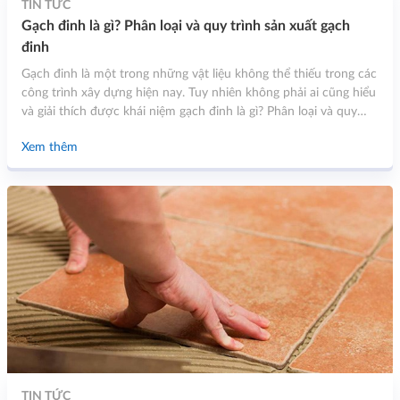
TIN TỨC
Gạch đinh là gì? Phân loại và quy trình sản xuất gạch
đinh
Gạch đinh là một trong những vật liệu không thể thiếu trong các
công trình xây dựng hiện nay. Tuy nhiên không phải ai cũng hiểu
và giải thích được khái niệm gạch đinh là gì? Phân loại và quy
trình sản xuất. Hãy cùng tìm hiểu những nội dung thông tin chi
Xem thêm
tiết trong bài viết dưới đây của Bình Tùng Stone.
TIN TỨC