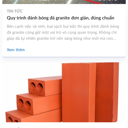
TIN TỨC
Quy trình đánh bóng đá granite đơn giản, đúng chuẩn
Bên cạnh việc vệ sinh, loại sạch bụi bẩn thì quy trình đánh bóng
đá granite cũng giữ một vai trò vô cùng quan trọng. Không chỉ
giúp đá tự nhiên granite trở nên sáng bóng như mới mà còn
giúp tăng độ bền của mẫu đá này. Để có thêm nhiều thông tin
Xem thêm
hữu ích khác, quý khách hàng đừng bỏ lỡ bất kỳ nội dung thông
tin nào dưới đây.