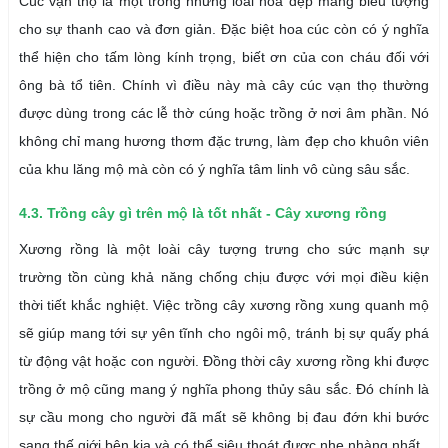
Cúc vạn thọ là một trong những loài hoa đẹp mang biểu tượng
cho sự thanh cao và đơn giản. Đặc biệt hoa cúc còn có ý nghĩa
thể hiện cho tấm lòng kính trọng, biết ơn của con cháu đối với
ông bà tổ tiên. Chính vì điều này mà cây cúc vạn thọ thường
được dùng trong các lễ thờ cúng hoặc trồng ở nơi âm phần. Nó
không chỉ mang hương thơm đặc trưng, làm đẹp cho khuôn viên
của khu lăng mộ mà còn có ý nghĩa tâm linh vô cùng sâu sắc.
4.3.
Trồng cây gì trên mộ là tốt nhất -
Cây xương rồng
Xương rồng là một loài cây tượng trưng cho sức mạnh sự
trường tồn cùng khả năng chống chịu được với mọi điều kiện
thời tiết khắc nghiệt. Việc trồng cây xương rồng xung quanh mộ
sẽ giúp mang tới sự yên tĩnh cho ngôi mộ, tránh bị sự quấy phá
từ động vật hoặc con người. Đồng thời cây xương rồng khi được
trồng ở mộ cũng mang ý nghĩa phong thủy sâu sắc. Đó chính là
sự cầu mong cho người đã mất sẽ không bị đau đớn khi bước
sang thế giới bên kia và có thể siêu thoát được nhẹ nhàng nhất.