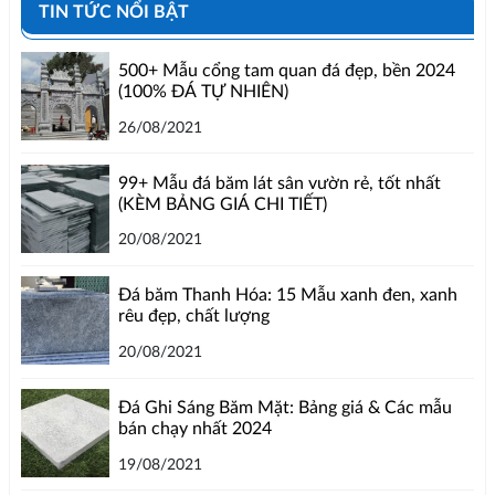
TIN TỨC NỔI BẬT
500+ Mẫu cổng tam quan đá đẹp, bền 2024
(100% ĐÁ TỰ NHIÊN)
26/08/2021
99+ Mẫu đá băm lát sân vườn rẻ, tốt nhất
(KÈM BẢNG GIÁ CHI TIẾT)
20/08/2021
Đá băm Thanh Hóa: 15 Mẫu xanh đen, xanh
rêu đẹp, chất lượng
20/08/2021
Đá Ghi Sáng Băm Mặt: Bảng giá & Các mẫu
bán chạy nhất 2024
19/08/2021