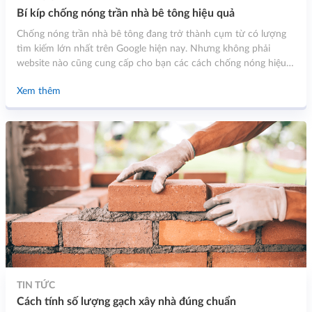
Bí kíp chống nóng trần nhà bê tông hiệu quả
Chống nóng trần nhà bê tông đang trở thành cụm từ có lượng
tìm kiếm lớn nhất trên Google hiện nay. Nhưng không phải
website nào cũng cung cấp cho bạn các cách chống nóng hiệu
quả nhất. Hiểu được điều đó, trong bài viết này Bìng TùngTùng
Xem thêm
Stone sẽ sẽ đem tới cho bạn một số cách mà bạn nên lựa chọn
trong mùa hè nóng bức này.
TIN TỨC
Cách tính số lượng gạch xây nhà đúng chuẩn