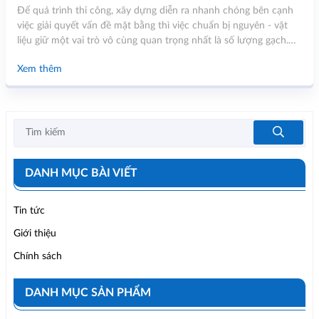
Để quá trình thi công, xây dựng diễn ra nhanh chóng bên cạnh
việc giải quyết vấn đề mặt bằng thì việc chuẩn bị nguyên - vật
liệu giữ một vai trò vô cùng quan trọng nhất là số lượng gạch.
Với những người “ngoại đạo” việc tính toán trở nên khó khăn
Xem thêm
hơn cả. Hiểu được điều đó, trong bài viết này chúng tôi sẽ
hướng dẫn bạn cách tính số lượng gạch xây nhà đúng chuẩn.
DANH MỤC BÀI VIẾT
Tin tức
Giới thiệu
Chính sách
DANH MỤC SẢN PHẨM