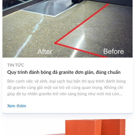
TIN TỨC
Quy trình đánh bóng đá granite đơn giản, đúng chuẩn
Bên cạnh việc vệ sinh, loại sạch bụi bẩn thì quy trình đánh bóng
đá granite cũng giữ một vai trò vô cùng quan trọng. Không chỉ
giúp đá tự nhiên granite trở nên sáng bóng như mới mà còn
giúp tăng độ bền của mẫu đá này. Để có thêm nhiều thông tin
Xem thêm
hữu ích khác, quý khách hàng đừng bỏ lỡ bất kỳ nội dung thông
tin nào dưới đây.