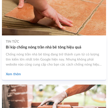
TIN TỨC
Bí kíp chống nóng trần nhà bê tông hiệu quả
Chống nóng trần nhà bê tông đang trở thành cụm từ có lượng
tìm kiếm lớn nhất trên Google hiện nay. Nhưng không phải
website nào cũng cung cấp cho bạn các cách chống nóng hiệu
quả nhất. Hiểu được điều đó, trong bài viết này Bìng TùngTùng
Xem thêm
Stone sẽ sẽ đem tới cho bạn một số cách mà bạn nên lựa chọn
trong mùa hè nóng bức này.