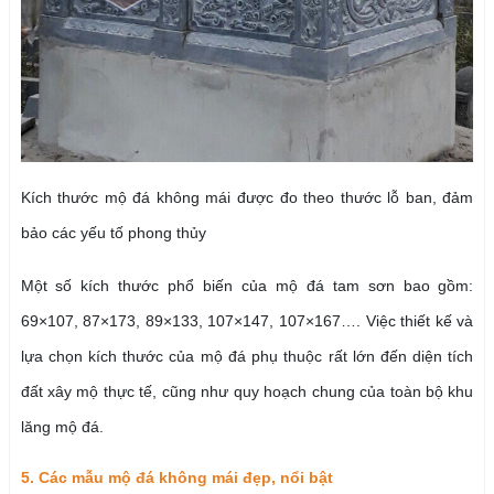
Kích thước mộ đá không mái được đo theo thước lỗ ban, đảm
bảo các yếu tố phong thủy
Một số kích thước phổ biến của mộ đá tam sơn bao gồm:
69×107, 87×173, 89×133, 107×147, 107×167…. Việc thiết kế và
lựa chọn kích thước của mộ đá phụ thuộc rất lớn đến diện tích
đất xây mộ thực tế, cũng như quy hoạch chung của toàn bộ khu
lăng mộ đá.
5. Các mẫu mộ đá không mái đẹp, nổi bật