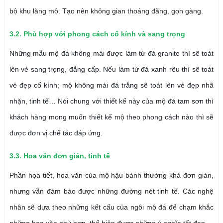
bộ khu lăng mộ. Tạo nên không gian thoáng đãng, gọn gàng.
3.2. Phù hợp với phong cách cổ kính và sang trọng
Những mẫu mộ đá không mái được làm từ đá granite thì sẽ toát
lên vẻ sang trọng, đẳng cấp. Nếu làm từ đá xanh rêu thì sẽ toát
vẻ đẹp cổ kính; mộ không mái đá trắng sẽ toát lên vẻ đẹp nhã
nhặn, tinh tế… Nói chung với thiết kế này của mộ đá tam sơn thì
khách hàng mong muốn thiết kế mộ theo phong cách nào thì sẽ
được đơn vị chế tác đáp ứng.
3.3. Hoa văn đơn giản, tinh tế
Phần họa tiết, hoa văn của mộ hậu bành thường khá đơn giản,
nhưng vẫn đảm bảo được những đường nét tinh tế. Các nghệ
nhân sẽ dựa theo những kết cấu của ngôi mộ đá để chạm khắc
những hoa văn phù hợp, thể hiện được những ý nghĩa tốt đẹp.