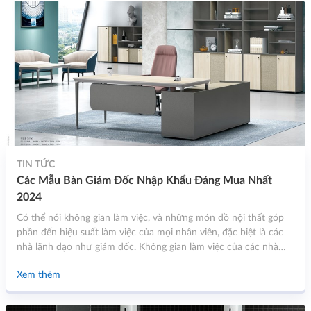
TIN TỨC
Các Mẫu Bàn Giám Đốc Nhập Khẩu Đáng Mua Nhất
2024
Có thể nói không gian làm việc, và những món đồ nội thất góp
phần đến hiệu suất làm việc của mọi nhân viên, đặc biệt là các
nhà lãnh đạo như giám đốc. Không gian làm việc của các nhà
lãnh đạo, giám đốc đều phải trang bị đầy đủ các nội thất văn
Xem thêm
phòng như bàn văn phòng, ghế, tủ tài liệu…