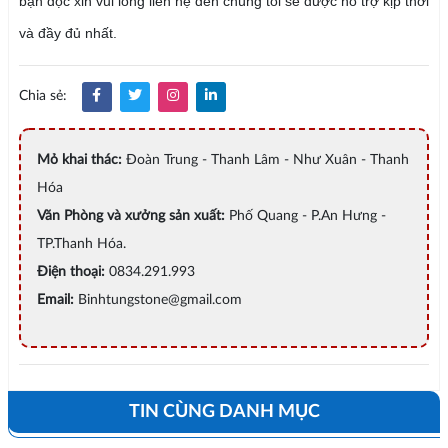
bạn đọc xin vui lòng liên hệ đến chúng tôi sẽ được hỗ trợ kịp thời
và đầy đủ nhất.
Chia sẻ:
Mỏ khai thác:
Đoàn Trung - Thanh Lâm - Như Xuân - Thanh
Hóa
Văn Phòng và xưởng sản xuất:
Phố Quang - P.An Hưng -
TP.Thanh Hóa.
Điện thoại:
0834.291.993
Email:
Binhtungstone@gmail.com
TIN CÙNG DANH MỤC