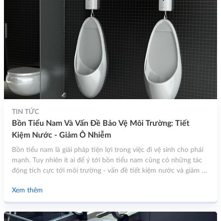
TIN TỨC
Bồn Tiểu Nam Và Vấn Đề Bảo Vệ Môi Trường: Tiết
Kiệm Nước - Giảm Ô Nhiễm
Bồn tiểu nam là giải pháp tiện lợi trong việc đi vệ sinh cho phái
mạnh. Tuy nhiên ít ai để ý tới bồn tiểu nam cũng có những tác
động tích cực tới môi trường - vấn đề tiết kiệm nước và giảm ô
nhiễm.
Xem thêm