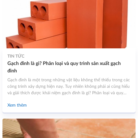
TIN TỨC
Gạch đinh là gì? Phân loại và quy trình sản xuất gạch
đinh
Gạch đinh là một trong những vật liệu không thể thiếu trong các
công trình xây dựng hiện nay. Tuy nhiên không phải ai cũng hiểu
và giải thích được khái niệm gạch đinh là gì? Phân loại và quy
trình sản xuất. Hãy cùng tìm hiểu những nội dung thông tin chi
Xem thêm
tiết trong bài viết dưới đây của Bình Tùng Stone.