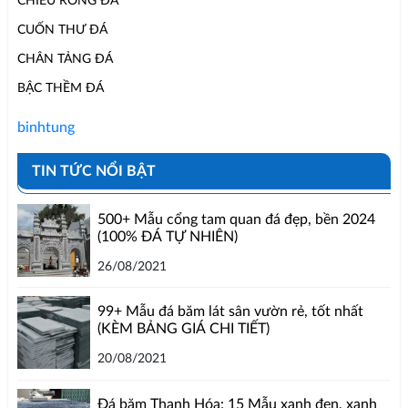
CHIẾU RỒNG ĐÁ
CUỐN THƯ ĐÁ
CHÂN TẢNG ĐÁ
BẬC THỀM ĐÁ
binhtung
TIN TỨC NỔI BẬT
500+ Mẫu cổng tam quan đá đẹp, bền 2024
(100% ĐÁ TỰ NHIÊN)
26/08/2021
99+ Mẫu đá băm lát sân vườn rẻ, tốt nhất
(KÈM BẢNG GIÁ CHI TIẾT)
20/08/2021
Đá băm Thanh Hóa: 15 Mẫu xanh đen, xanh