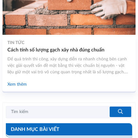
TIN TỨC
Cách tính số lượng gạch xây nhà đúng chuẩn
Để quá trình thi công, xây dựng diễn ra nhanh chóng bên cạnh
việc giải quyết vấn đề mặt bằng thì việc chuẩn bị nguyên - vật
liệu giữ một vai trò vô cùng quan trọng nhất là số lượng gạch.
Với những người “ngoại đạo” việc tính toán trở nên khó khăn
Xem thêm
hơn cả. Hiểu được điều đó, trong bài viết này chúng tôi sẽ
hướng dẫn bạn cách tính số lượng gạch xây nhà đúng chuẩn.
DANH MỤC BÀI VIẾT