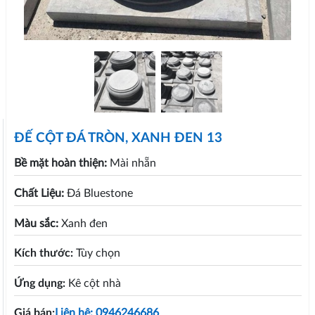
ĐẾ CỘT ĐÁ TRÒN, XANH ĐEN 13
Bề mặt hoàn thiện:
Mài nhẵn
Chất Liệu:
Đá Bluestone
Màu sắc:
Xanh đen
Kích thước:
Tùy chọn
Ứng dụng:
Kê cột nhà
Giá bán:
Liên hệ: 0946246686