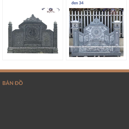
đen 34
BẢN ĐỒ