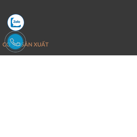
CƠ SỞ SẢN XUẤT
Mỏ khai thác:
Đoàn Trung - Thanh Lâm - Như Xuân - Thanh Hóa
Văn Phòng và xưởng sản xuất:
Phố Quang - P.An Hưng - TP.Thanh
Hóa.
Điện thoại:
Mr Tuấn -
0946246686
Email:
Binhtungstone@gmail.com
CHÍNH SÁCH