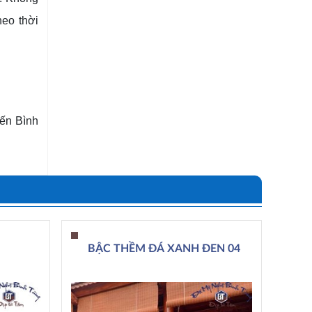
eo thời
đến Bình
BẬC THỀM ĐÁ XANH ĐEN 04