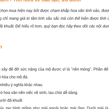
họn mua hiện nay bởi được chạm khắp hoa văn tinh xảo, đượ
chỉ mang giá trị tâm linh sâu sắc mà còn thể hiện được tình
đã khuất. Để hiểu rõ hơn, quý bạn đọc hãy theo dõi các nội du
n
c xây để đỡ sức nặng của mộ được ví là "nền móng". Phần đế
ài hòa cho mộ đá.
 nhiều ý nghĩa khác nhau
 hoa văn nên việc vệ sinh, lau chùi dễ dàng.
gười đã khuất
ía, tạo hình giống như mái ngoái hoặc mái ống. Dưới mái là