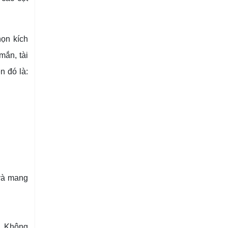
họn kích
mắn, tài
n đó là:
 và mang
o. Không