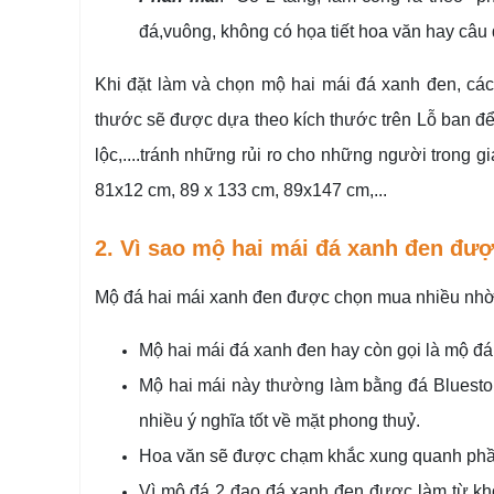
đá,vuông, không có họa tiết hoa văn hay câu 
Khi đặt làm và chọn mộ hai mái đá xanh đen, cá
thước sẽ được dựa theo kích thước trên Lỗ ban để
lộc,....tránh những rủi ro cho những người trong 
81x12 cm, 89 x 133 cm, 89x147 cm,...
2. Vì sao mộ hai mái đá xanh đen đư
Mộ đá hai mái xanh đen được chọn mua nhiều nhờ c
Mộ hai mái đá xanh đen hay còn gọi là mộ đá
Mộ hai mái này thường làm bằng đá Bluesto
nhiều ý nghĩa tốt về mặt phong thuỷ.
Hoa văn sẽ được chạm khắc xung quanh phần
Vì mộ đá 2 đao đá xanh đen được làm từ khố