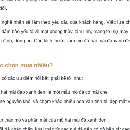
đối.
c nghệ nhân sẽ làm theo yêu cầu của khách hàng. Việc lựa c
 đảm bảo yếu tố về mặt phong thủy, tâm linh, mang tới sự may 
gia đình, dòng họ. Các kích thước làm mộ đá hai mái đá xanh đe
ợc chọn mua nhiều?
ó các ưu điểm nổi bật, phải kể tới như:
 hai mái đao xanh đen, là một mẫu mộ đá có mái che
ne nguyên khối và chạm khắc nhiều hoa văn tinh tế, đẹp mắt
 thân mộ và phần mái của mộ hai mái đá xanh đen.
i đá chắc chắn, khai thác từ các núi đá nên có độ bền rất ca