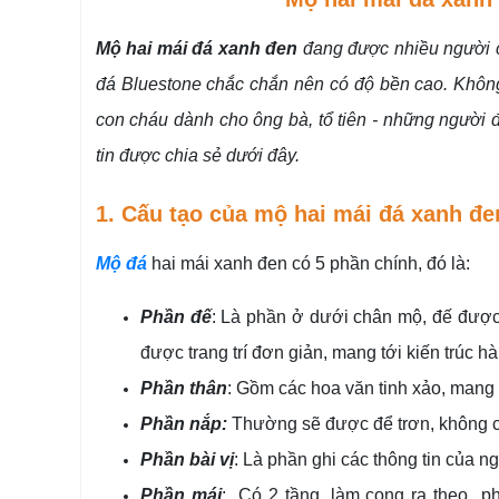
Mộ hai mái đá xanh đen
đang được nhiều người c
đá Bluestone chắc chắn nên có độ bền cao. Không 
con cháu dành cho ông bà, tổ tiên - những người 
tin được chia sẻ dưới đây.
1. Cấu tạo của mộ hai mái đá xanh đe
Mộ đá
hai mái
xanh đen có 5 phần chính, đó là:
Phần đế
: Là phần ở dưới chân mộ, đế đượ
được trang trí đơn giản, mang tới kiến trúc h
Phần thân
: Gồm các hoa văn tinh xảo, mang
Phần nắp:
Thường sẽ được để trơn, không có
Phần bài vị
: Là phần ghi các thông tin của n
Phần mái
: Có 2 tầng, làm cong ra theo ph