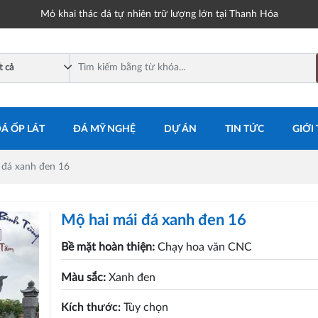
Mỏ khai thác đá tự nhiên trữ lượng lớn tại Thanh Hóa
Á ỐP LÁT
ĐÁ MỸ NGHỆ
DỰ ÁN
TIN TỨC
GIỚI
 đá xanh đen 16
Mộ hai mái đá xanh đen 16
Bề mặt hoàn thiện:
Chạy hoa văn CNC
Màu sắc:
Xanh đen
Kích thước:
Tùy chọn