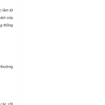
c làm từ
 cảm của
ng thông
 thường
 các cột