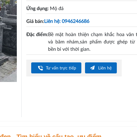
Ứng dụng:
Mộ đá
Giá bán:
Liên hệ: 0946246686
Đặc điểm:
Bề mặt hoàn thiện chạm khắc hoa văn t
và băm nhám,sản phẩm được ghép từ 
bền bỉ với thời gian.
Tư vấn trực tiếp
Liên hệ
đen - Tìm hiểu về cấu tạo, ưu điểm