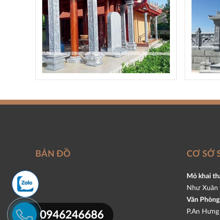
BẢN ĐỒ
CƠ SỞ 
Mỏ khai th
Như Xuân 
Văn Phòng 
P.An Hưng 
0946246686