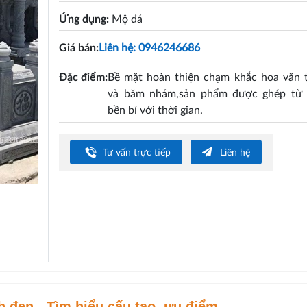
Ứng dụng:
Mộ đá
Giá bán:
Liên hệ: 0946246686
Đặc điểm:
Bề mặt hoàn thiện chạm khắc hoa văn t
và băm nhám,sản phẩm được ghép từ 
bền bỉ với thời gian.
Tư vấn trực tiếp
Liên hệ
h đen - Tìm hiểu cấu tạo, ưu điểm