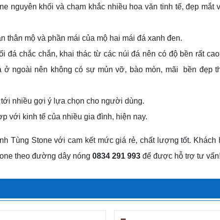
ne nguyên khối và chạm khắc nhiều hoa văn tinh tế, đẹp mắt
 thân mộ và phần mái của mộ hai mái đá xanh đen.
i đá chắc chắn, khai thác từ các núi đá nên có độ bền rất ca
á ở ngoài nên không có sự mủn vỡ, bào mòn, mãi bền đẹp th
tới nhiều gợi ý lựa chọn cho người dùng.
 với kinh tế của nhiều gia đình, hiện nay.
nh Tùng Stone với cam kết mức giá rẻ, chất lượng tốt. Khách
Stone theo đường dây nóng
0834 291 993
để được hỗ trợ tư vấn