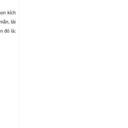
họn kích
mắn, tài
n đó là: