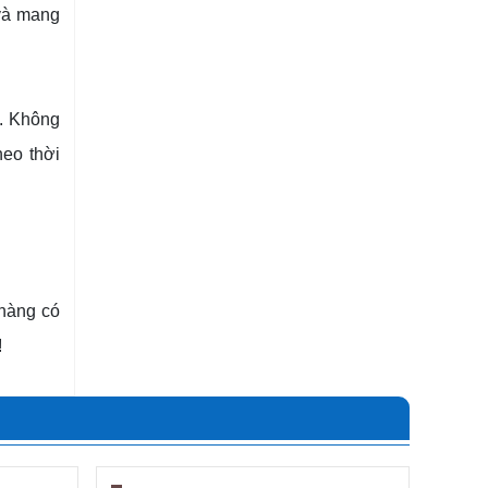
 và mang
o. Không
eo thời
 hàng có
!