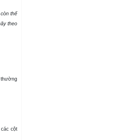
 còn thể
hãy theo
 thường
 các cột