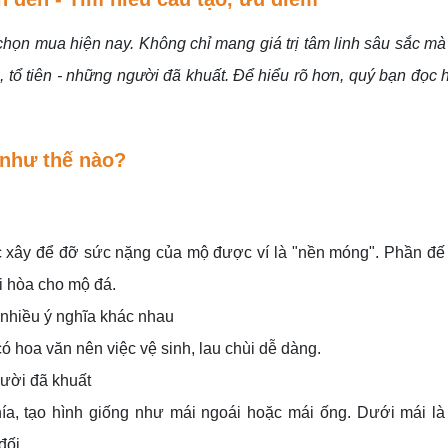
ọn mua hiện nay. Không chỉ mang giá trị tâm linh sâu sắc mà
 tổ tiên - những người đã khuất. Để hiểu rõ hơn, quý bạn đọc 
 như thế nào?
c xây để đỡ sức nặng của mộ được ví là "nền móng". Phần đế
ài hòa cho mộ đá.
 nhiều ý nghĩa khác nhau
 hoa văn nên việc vệ sinh, lau chùi dễ dàng.
gười đã khuất
ía, tạo hình giống như mái ngoái hoặc mái ống. Dưới mái là
đối.