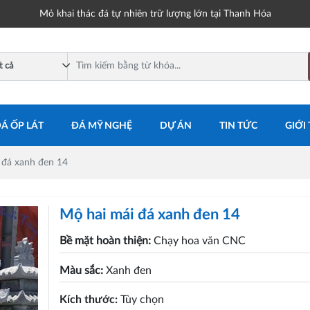
Mỏ khai thác đá tự nhiên trữ lượng lớn tại Thanh Hóa
Á ỐP LÁT
ĐÁ MỸ NGHỆ
DỰ ÁN
TIN TỨC
GIỚI
 đá xanh đen 14
Mộ hai mái đá xanh đen 14
Bề mặt hoàn thiện:
Chạy hoa văn CNC
Màu sắc:
Xanh đen
Kích thước:
Tùy chọn