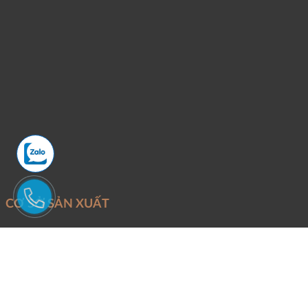
CƠ SỞ SẢN XUẤT
Mỏ khai thác:
Đoàn Trung - Thanh Lâm - Như Xuân - Thanh Hóa
Văn Phòng và xưởng sản xuất:
Phố Quang - P.An Hưng - TP.Thanh
Hóa.
Điện thoại:
Mr Tuấn -
0946246686
Email:
Binhtungstone@gmail.com