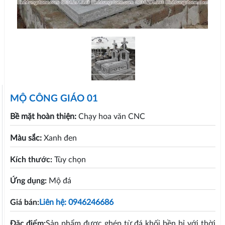
MỘ CÔNG GIÁO 01
Bề mặt hoàn thiện:
Chạy hoa văn CNC
Màu sắc:
Xanh đen
Kích thước:
Tùy chọn
Ứng dụng:
Mộ đá
Giá bán:
Liên hệ: 0946246686
Đặc điểm:
Sản phẩm được ghép từ đá khối bền bỉ với thời