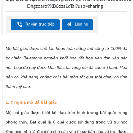
Dhgzoaro9XB6ozs1qTai?usp=sharing
Tư vấn trực tiếp
Liên hệ
Mộ bát giác được chế tác hoàn toàn bằng thủ công từ 100% đá
tự nhiên Bluestone nguyên khối họa tiết hoa văn tinh xảo sắc
nét. Loại đá này được khai thác tại vùng núi đá cao ở Thanh Hóa
nên có khả năng chống chịu bài mòn tốt qua thời gian, có tính
thẩm mỹ cao.
1. Ý nghĩa mộ đá bát giác
Mộ bát giác được thiết kế dựa trên hình tượng bát quái trong
phong thủy. Bát quái là 8 quẻ được sử dụng trong vũ trụ học
Đạo giáo như là đại diện cho các yếu tố cơ bản của vũ trụ, được