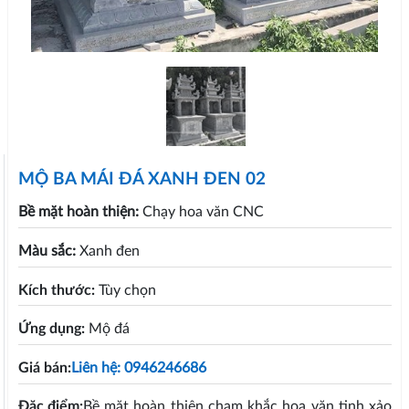
MỘ BA MÁI ĐÁ XANH ĐEN 02
Bề mặt hoàn thiện:
Chạy hoa văn CNC
Màu sắc:
Xanh đen
Kích thước:
Tùy chọn
Ứng dụng:
Mộ đá
Giá bán:
Liên hệ: 0946246686
Đặc điểm:
Bề mặt hoàn thiện chạm khắc hoa văn tinh xảo