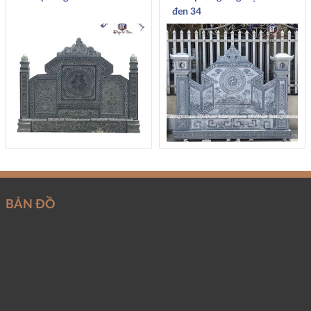
đen 34
BẢN ĐỒ