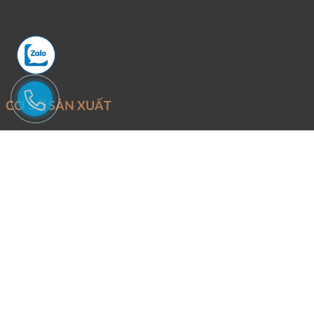
CƠ SỞ SẢN XUẤT
Mỏ khai thác:
Đoàn Trung - Thanh Lâm - Như Xuân - Thanh Hóa
Văn Phòng và xưởng sản xuất:
Phố Quang - P.An Hưng - TP.Thanh
Hóa.
Điện thoại:
Mr Tuấn -
0946246686
Email:
Binhtungstone@gmail.com