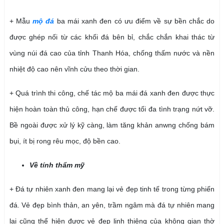
+ Mẫu
mộ đá
ba mái xanh đen có ưu điểm về sự bền chắc do
được ghép nối từ các khối đá bên bỉ, chắc chắn khai thác từ
vùng núi đá cao của tỉnh Thanh Hóa, chống thấm nước và nền
nhiệt độ cao nên vĩnh cửu theo thời gian.
+ Quá trình thi công, chế tác mộ ba mái đá xanh đen được thực
hiện hoàn toàn thủ công, hạn chế được tối đa tình trạng nứt vỡ.
Bề ngoài được xử lý kỹ càng, làm tăng khản anwng chống bám
bụi, ít bị rong rêu mọc, độ bền cao.
Về tính thẩm mỹ
+ Đá tự nhiên xanh đen mang lại vẻ đẹp tinh tế trong từng phiến
đá. Vẻ đẹp bình thản, an yên, trầm ngâm mà đá tự nhiên mang
lại cũng thể hiện được vẻ đẹp linh thiêng của không gian thờ