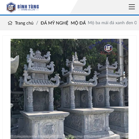
Mộ ba mái đá xanh đen 0
Trang chủ
ĐÁ MỸ NGHỆ
MỘ ĐÁ