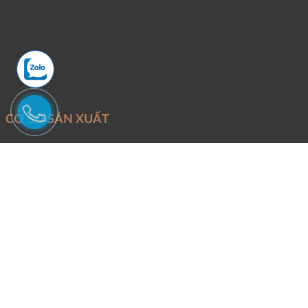
CƠ SỞ SẢN XUẤT
Mỏ khai thác:
Đoàn Trung - Thanh Lâm - Như Xuân - Thanh Hóa
Văn Phòng và xưởng sản xuất:
Phố Quang - P.An Hưng - TP.Thanh
Hóa.
Điện thoại:
Mr Tuấn -
0946246686
Email:
Binhtungstone@gmail.com