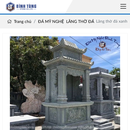
Lăng thờ đá xanh 
Trang chủ
ĐÁ MỸ NGHỆ
LĂNG THỜ ĐÁ