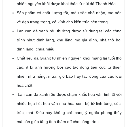
nhiên nguyên khối được khai thác từ núi đá Thanh Hóa.
Sản phẩm có chất lượng tốt, màu sắc nhã nhặn, tạo nên
vẻ đẹp trang trọng, cổ kính cho kiến trúc bên trong.
Lan can đá xanh rêu thường được sử dụng tại các công
trình như: đình làng, khu lăng mộ gia đình, nhà thờ họ,
đình làng, chùa miếu.
Chất liệu đá Granit tự nhiên nguyên khối mang lại tuổi thọ
cao, ít bị ảnh hưởng bởi các tác động tiêu cực từ thiên
nhiên như nắng, mưa, gió bão hay tác động của các loại
hoá chất.
Lan can đá xanh rêu được chạm khắc hoa văn tinh tế với
nhiều họa tiết hoa văn như hoa sen, bộ tứ linh tùng, cúc,
trúc, mai. Điều này không chỉ mang ý nghĩa phong thủy
mà còn giúp tăng tính thẩm mĩ cho công trình.