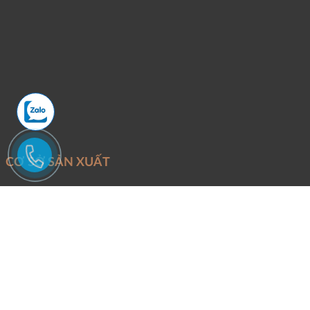
CƠ SỞ SẢN XUẤT
Mỏ khai thác:
Đoàn Trung - Thanh Lâm - Như Xuân - Thanh Hóa
Văn Phòng và xưởng sản xuất:
Phố Quang - P.An Hưng - TP.Thanh
Hóa.
Điện thoại:
Mr Tuấn -
0946246686
Email:
Binhtungstone@gmail.com