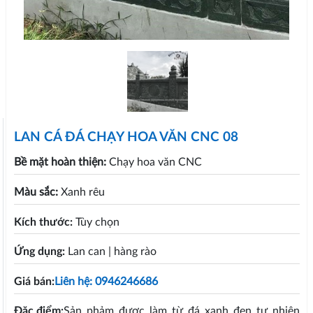
LAN CÁ ĐÁ CHẠY HOA VĂN CNC 08
Bề mặt hoàn thiện:
Chạy hoa văn CNC
Màu sắc:
Xanh rêu
Kích thước:
Tùy chọn
Ứng dụng:
Lan can | hàng rào
Giá bán:
Liên hệ: 0946246686
Đặc điểm:
Sản phảm được làm từ đá xanh đen tự nhiên