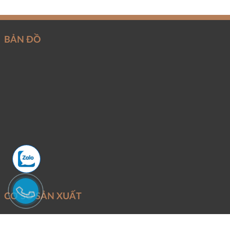
BẢN ĐỒ
CƠ SỞ SẢN XUẤT
Mỏ khai thác:
Đoàn Trung - Thanh Lâm - Như Xuân - Thanh Hóa