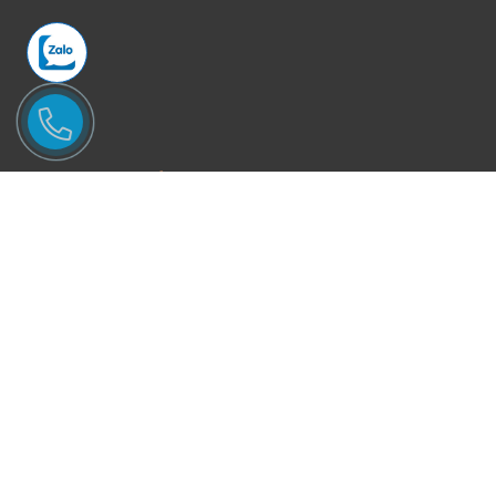
CƠ SỞ SẢN XUẤT
Mỏ khai thác:
Đoàn Trung - Thanh Lâm - Như Xuân - Thanh Hóa
Văn Phòng và xưởng sản xuất:
Phố Quang - P.An Hưng - TP.Thanh
Hóa.
Điện thoại:
Mr Tuấn -
0946246686
Email:
Binhtungstone@gmail.com