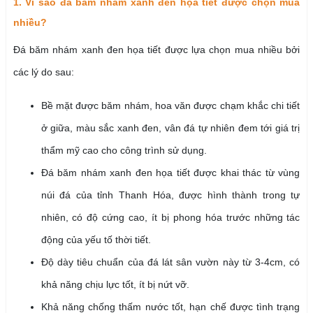
1. Vì sao đá băm nhám xanh đen họa tiết được chọn mua
nhiều?
Đá băm nhám xanh đen họa tiết được lựa chọn mua nhiều bởi
các lý do sau:
Bề mặt được băm nhám, hoa văn được chạm khắc chi tiết
ở giữa, màu sắc xanh đen, vân đá tự nhiên đem tới giá trị
thẩm mỹ cao cho công trình sử dụng.
Đá băm nhám xanh đen họa tiết được khai thác từ vùng
núi đá của tỉnh Thanh Hóa, được hình thành trong tự
nhiên, có độ cứng cao, ít bị phong hóa trước những tác
động của yếu tố thời tiết.
Độ dày tiêu chuẩn của đá lát sân vườn này từ 3-4cm, có
khả năng chịu lực tốt, ít bị nứt vỡ.
Khả năng chống thấm nước tốt, hạn chế được tình trạng