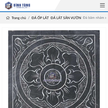
Đá băm nhám xan
Trang chủ
ĐÁ ỐP LÁT
ĐÁ LÁT SÂN VƯỜN