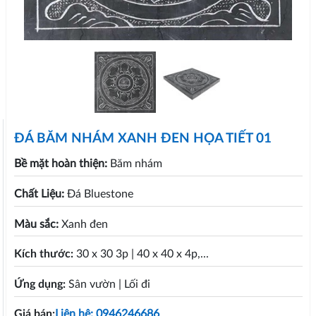
ĐÁ BĂM NHÁM XANH ĐEN HỌA TIẾT 01
Bề mặt hoàn thiện:
Băm nhám
Chất Liệu:
Đá Bluestone
Màu sắc:
Xanh đen
Kích thước:
30 x 30 3p | 40 x 40 x 4p,...
Ứng dụng:
Sân vườn | Lối đi
Giá bán:
Liên hệ: 0946246686