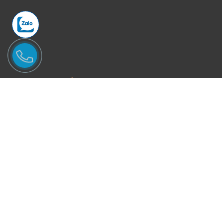
CƠ SỞ SẢN XUẤT
Mỏ khai thác:
Đoàn Trung - Thanh Lâm - Như Xuân - Thanh Hóa
Văn Phòng và xưởng sản xuất:
Phố Quang - P.An Hưng - TP.Thanh
Hóa.
Điện thoại:
Mr Tuấn -
0946246686
Email:
Binhtungstone@gmail.com