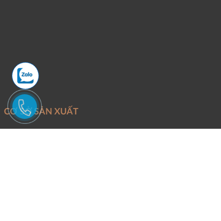
CƠ SỞ SẢN XUẤT
Mỏ khai thác:
Đoàn Trung - Thanh Lâm - Như Xuân - Thanh Hóa
Văn Phòng và xưởng sản xuất:
Phố Quang - P.An Hưng - TP.Thanh
Hóa.
Điện thoại:
Mr Tuấn -
0946246686
Email:
Binhtungstone@gmail.com