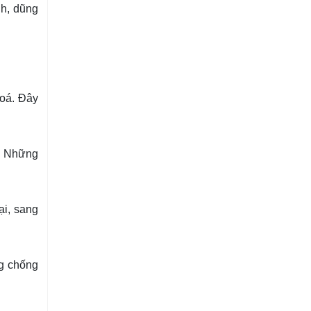
nh, dũng
Hoá. Đây
c. Những
ại, sang
ng chống