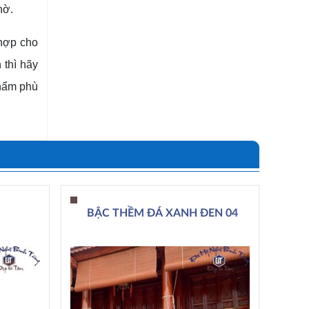
hờ.
 hợp cho
 thì hãy
phẩm phù
BẬC THỀM ĐÁ XANH ĐEN 04