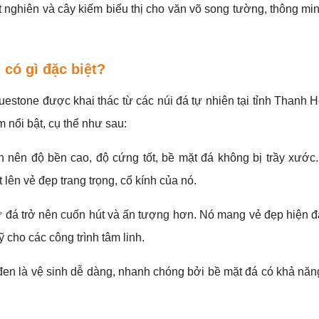
t nghiên và cây kiếm biểu thị cho văn võ song tường, thông mi
 có gì đặc biệt?
uestone được khai thác từ các núi đá tự nhiên tại tỉnh Thanh 
m nổi bật, cụ thể như sau:
n nên độ bền cao, độ cứng tốt, bề mặt đá không bị trầy xướ
lên vẻ đẹp trang trọng, cổ kính của nó.
đá trở nên cuốn hút và ấn tượng hơn. Nó mang vẻ đẹp hiện đ
 cho các công trình tâm linh.
đen là vệ sinh dễ dàng, nhanh chóng bởi bề mặt đá có khả nă