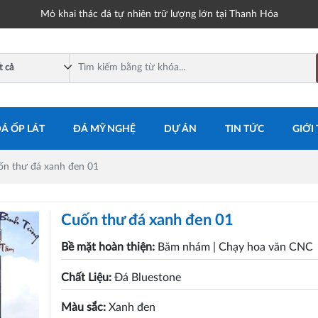
Mỏ khai thác đá tự nhiên trữ lượng lớn tại Thanh Hóa
Á ỐP LÁT
ĐÁ MỸ NGHỆ
DỰ ÁN
TIN TỨC
GIỚI
ốn thư đá xanh đen 01
Cuốn thư đá xanh đen 01
Bề mặt hoàn thiện:
Băm nhám
| Chạy hoa văn CNC
Chất Liệu:
Đá Bluestone
Màu sắc:
Xanh đen