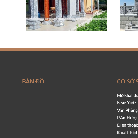
BẢN ĐỒ
CƠ SỞ 
Mỏ khai th
Như Xuân 
Văn Phòng 
P.An Hưng 
Điện thoại
Email:
Binh