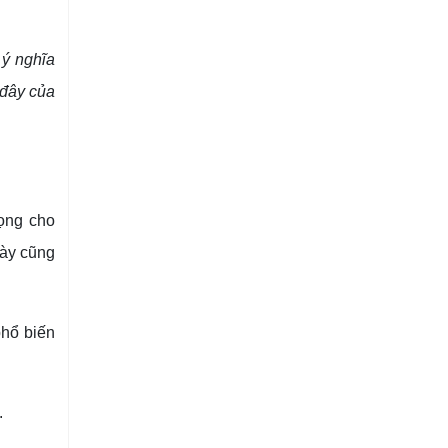
 ý nghĩa
 đây của
rọng cho
này cũng
phổ biến
.