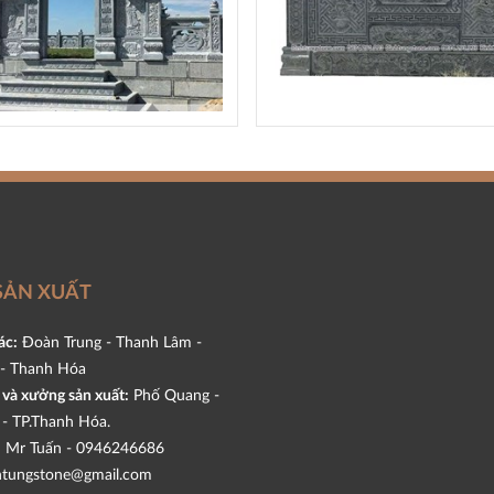
SẢN XUẤT
ác:
Đoàn Trung - Thanh Lâm -
- Thanh Hóa
và xưởng sản xuất:
Phố Quang -
- TP.Thanh Hóa.
:
Mr Tuấn -
0946246686
tungstone@gmail.com