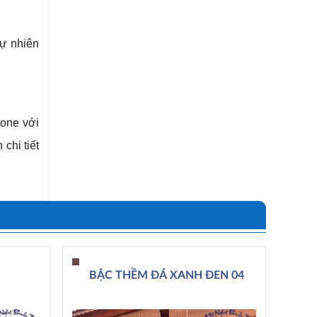
tự nhiên
tone với
chi tiết
BẬC THỀM ĐÁ XANH ĐEN 04