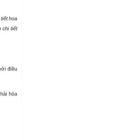
tiết hoa
chi tiết
với điều
 hài hòa