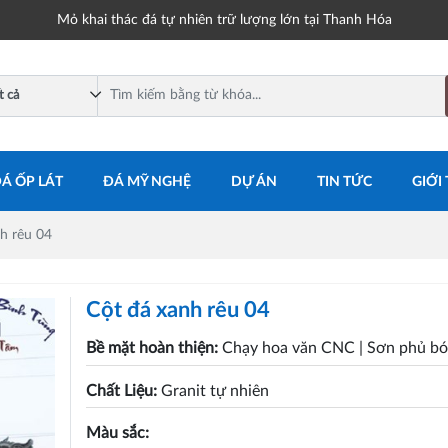
Mỏ khai thác đá tự nhiên trữ lượng lớn tại Thanh Hóa
Á ỐP LÁT
ĐÁ MỸ NGHỆ
DỰ ÁN
TIN TỨC
GIỚI
h rêu 04
Cột đá xanh rêu 04
Bề mặt hoàn thiện:
Chạy hoa văn CNC
| Sơn phủ b
Chất Liệu:
Granit tự nhiên
Màu sắc: