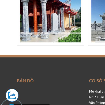
BẢN ĐỒ
CƠ SỞ 
Mỏ khai th
Như Xuân 
Văn Phòng 