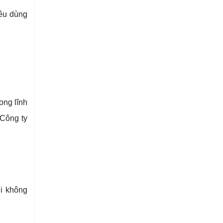
iêu dùng
ong lĩnh
 Công ty
ới không