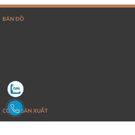
BẢN ĐỒ
CƠ SỞ SẢN XUẤT
Mỏ khai thác:
Đoàn Trung - Thanh Lâm - Như Xuân - Thanh Hóa
Văn Phòng và xưởng sản xuất:
Phố Quang - P.An Hưng - TP.Thanh