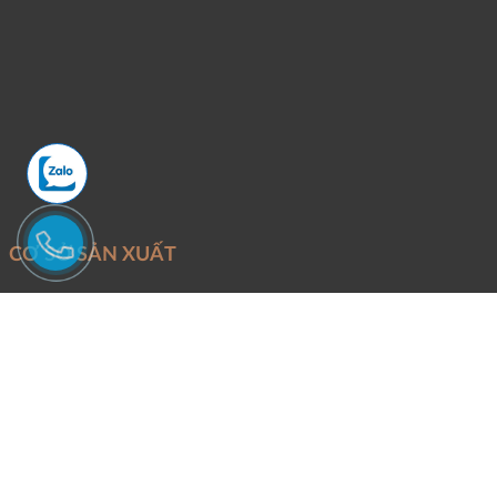
CƠ SỞ SẢN XUẤT
Mỏ khai thác:
Đoàn Trung - Thanh Lâm - Như Xuân - Thanh Hóa
Văn Phòng và xưởng sản xuất:
Phố Quang - P.An Hưng - TP.Thanh
Hóa.
Điện thoại:
Mr Tuấn -
0946246686
Email:
Binhtungstone@gmail.com