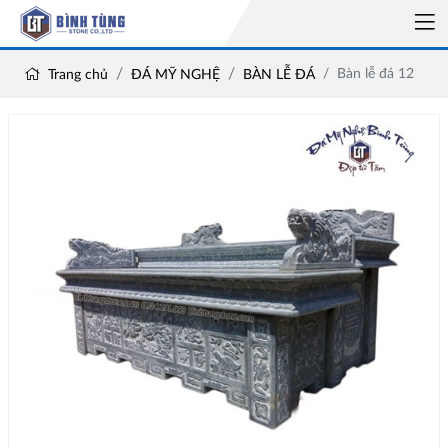
Bàn lễ đá 12
Trang chủ
ĐÁ MỸ NGHỆ
BÀN LỄ ĐÁ